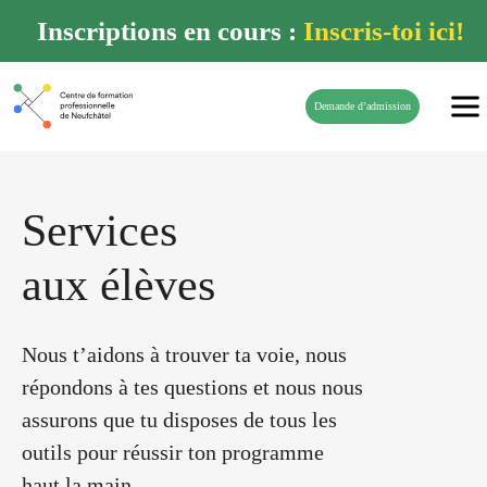
Inscriptions en cours :
Inscris-toi ici!
Demande d’admission
S
e
r
v
i
c
e
s
a
u
x
é
l
è
v
e
s
Nous t’aidons à trouver ta voie, nous
répondons à tes questions et nous nous
assurons que tu disposes de tous les
outils pour réussir ton programme
haut la main.