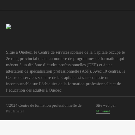
Situé à Québec, le Centre de services scolaire de la Capitale occupe le
2e rang provincial quant au nombre de programmes de formation qui
mènent à un diplôme d’études professionnelles (DEP) et à une
attestation de spécialisation professionnelle (ASP). Avec 10 centres, le
Centre de services scolaire de la Capitale est sans conteste un
incontournable sur l’échiquier de la formation professionnelle et de
l’éducation des adultes à Québec.
©2024 Centre de formation professionnelle de
Site web par
Neufchâtel
Minimal