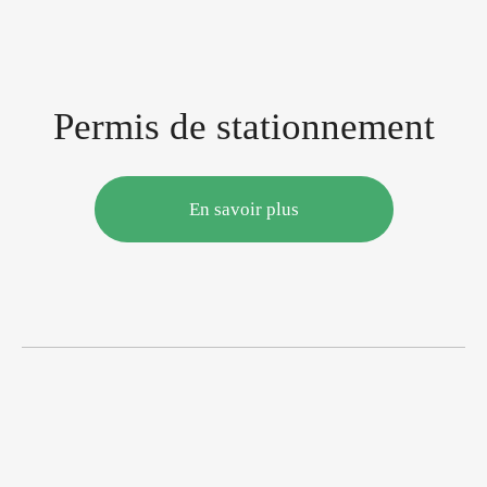
P
e
r
m
i
s
d
e
s
t
a
t
i
o
n
n
e
m
e
n
t
En savoir plus