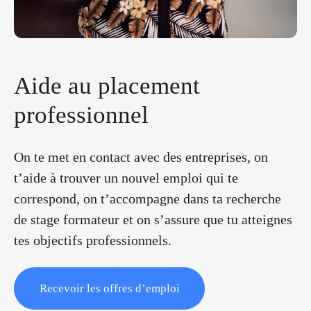
A
i
d
e
a
u
p
l
a
c
e
m
e
n
t
p
r
o
f
e
s
s
i
o
n
n
e
l
On te met en contact avec des entreprises, on
t’aide à trouver un nouvel emploi qui te
correspond, on t’accompagne dans ta recherche
de stage formateur et on s’assure que tu atteignes
tes objectifs professionnels.
Recevoir les offres d’emploi