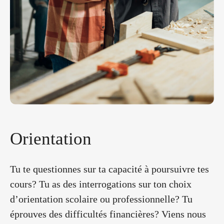
O
r
i
e
n
t
a
t
i
o
n
Tu te questionnes sur ta capacité à poursuivre tes
cours? Tu as des interrogations sur ton choix
d’orientation scolaire ou professionnelle? Tu
éprouves des difficultés financières? Viens nous