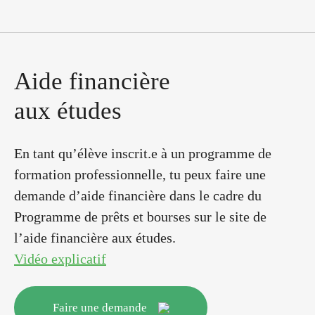
A
i
d
e
f
i
n
a
n
c
i
è
r
e
a
u
x
é
t
u
d
e
s
En tant qu’élève inscrit.e à un programme de
formation professionnelle, tu peux faire une
demande d’aide financière dans le cadre du
Programme de prêts et bourses sur le site de
l’aide financière aux études.
Vidéo explicatif
Faire une demande