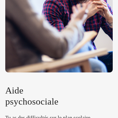
A
i
d
e
p
s
y
c
h
o
s
o
c
i
a
l
e
Tu as des difficultés sur le plan scolaire,